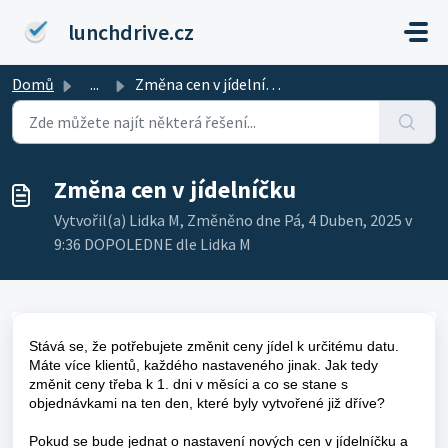
Přeskočit na hlavní obsah
lunchdrive.cz
Domů
...
Změna cen v jídelníčku
Změna cen v jídelníčku
Vytvořil(a) Lidka M, Změněno dne Pá, 4 Duben, 2025 v
9:36 DOPOLEDNE dle Lidka M
Stává se, že potřebujete změnit ceny jídel k určitému datu.
Máte více klientů, každého nastaveného jinak. Jak tedy
změnit ceny třeba k 1. dni v měsíci a co se stane s
objednávkami na ten den, které byly vytvořené již dříve?
Pokud se bude jednat o nastavení nových cen v jídelníčku a