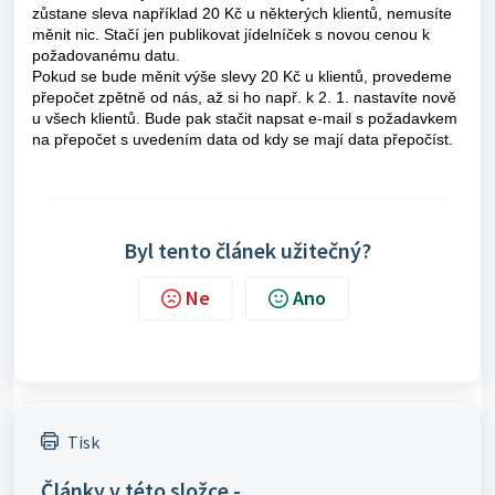
zůstane sleva například 20 Kč u některých klientů, nemusíte
měnit nic. Stačí jen publikovat jídelníček s novou cenou k
požadovanému datu.
Pokud se bude měnit výše slevy 20 Kč u klientů, provedeme
přepočet zpětně od nás, až si ho např. k 2. 1. nastavíte nově
u všech klientů. Bude pak stačit napsat e-mail s požadavkem
na přepočet s uvedením data od kdy se mají data přepočíst.
Byl tento článek užitečný?
Ne
Ano
Tisk
Články v této složce -