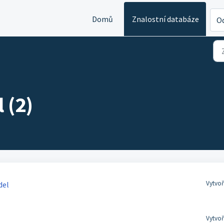
Domů
Znalostní databáze
Od
 (2)
Vytvoř
del
Vytvoř