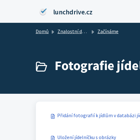
Přeskočit na hlavní obsah
lunchdrive.cz
Domů
Znalostní databáze
Začínáme
Fotografie jídel
Přidání fotografií k jídlům v databázi jí
Uložení jídelníčku s obrázky