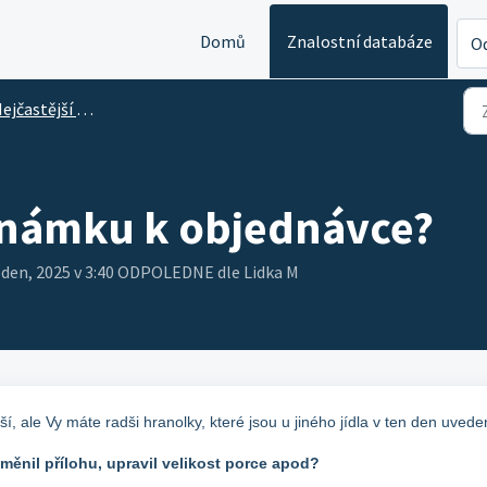
Domů
Znalostní databáze
Od
častější odpovědi na dotazy k účtu
známku k objednávce?
Leden, 2025 v 3:40 ODPOLEDNE dle Lidka M
 ale Vy máte radši hranolky, které jsou u jiného jídla v ten den uvede
změnil přílohu, upravil velikost porce apod?