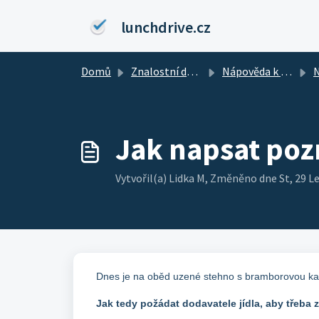
Přeskočit na hlavní obsah
lunchdrive.cz
Domů
Znalostní databáze
Nápověda k účtu strávníka
Nej
Jak napsat po
Vytvořil(a) Lidka M, Změněno dne St, 29 
Dnes je na oběd uzené stehno s bramborovou kaší,
Jak tedy požádat dodavatele jídla, aby třeba 