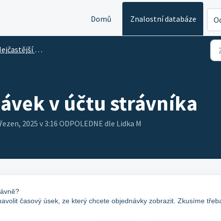
Domů
Znalostní databáze
Od
častější odpovědi na dotazy k účtu
ávek v účtu strávníka
Březen, 2025 v 3:16 ODPOLEDNE dle Lidka M
právně?
avolit časový úsek, ze který chcete objednávky zobrazit. Zkusíme třeb