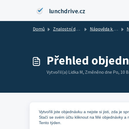
Přeskočit na hlavní obsah
lunchdrive.cz
Domů
Znalostní databáze
Nápověda k účtu strávníka
Nej
Přehled objedn
Vytvořil(a) Lidka M, Změněno dne Po, 10 
Vytvořili jste objednávku a nejste si jisti, zda je s
Stačí se svém účtu kliknout na Mé objednávky a n
Tento týden.