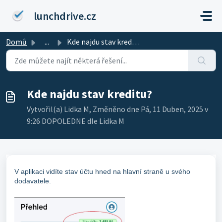
Přeskočit na hlavní obsah
lunchdrive.cz
Domů
...
Kde najdu stav kreditu?
Kde najdu stav kreditu?
Vytvořil(a) Lidka M, Změněno dne Pá, 11 Duben, 2025 v
9:26 DOPOLEDNE dle Lidka M
V aplikaci vidíte stav účtu hned na hlavní straně u svého
dodavatele.