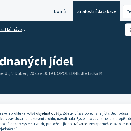
Domů
Znalostní databáze
Od
ké návody a tipy na nastavení firemního účtu
ednaných jídel
ne Út, 8 Duben, 2025 v 10:19 DOPOLEDNE dle Lidka M
e svém profilu ve volbě
objednat obědy
. Zde uvidí svá objednaná jídla. Jednoduše
ebo v závislosti na nastavení profilu, navolí nulu. Systém to zaznamená a propíše d
možné oběd v systému zrušit, protože je již po
uzávěrce
. Nezapomeňte takto zruš
bjednávání.