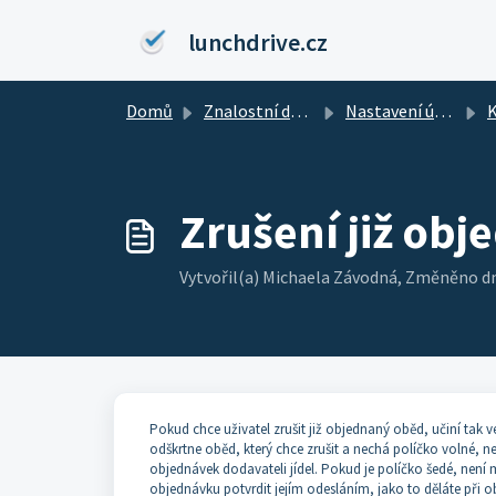
Přeskočit na hlavní obsah
lunchdrive.cz
Domů
Znalostní databáze
Nastavení účtu firmy/klienta
Krát
Zrušení již obj
Vytvořil(a) Michaela Závodná, Změněno d
Pokud chce uživatel zrušit již objednaný oběd, učiní tak v
odškrtne oběd, který chce zrušit a nechá políčko volné, n
objednávek dodavateli jídel. Pokud je políčko šedé, není 
objednávku potvrdit jejím odesláním, jako to děláte při o