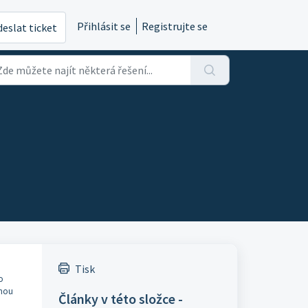
Přihlásit se
Registrujte se
eslat ticket
Tisk
o
enou
Články v této složce -