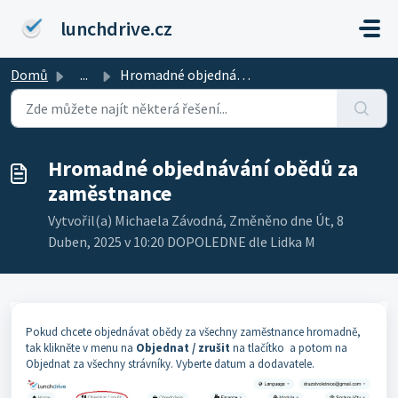
Přeskočit na hlavní obsah
lunchdrive.cz
Domů
...
Hromadné objednávání obědů za zaměstnance
Hromadné objednávání obědů za
zaměstnance
Vytvořil(a) Michaela Závodná, Změněno dne Út, 8
Duben, 2025 v 10:20 DOPOLEDNE dle Lidka M
Pokud chcete objednávat obědy za všechny zaměstnance hromadně,
tak klikněte v menu na
Objednat / zrušit
na tlačítko a potom na
Objednat za všechny strávníky. Vyberte datum a dodavatele.